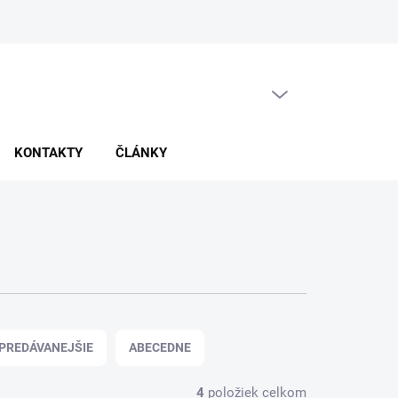
PRÁZDNY KOŠÍK
NÁKUPNÝ
KOŠÍK
KONTAKTY
ČLÁNKY
PREDÁVANEJŠIE
ABECEDNE
4
položiek celkom