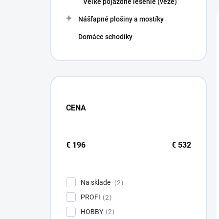
Veľké pojazdné lešenie (veže)
e
l
Nášľapné plošiny a mostíky
Domáce schodíky
CENA
€
196
€
532
Na sklade
2
PROFI
2
HOBBY
2