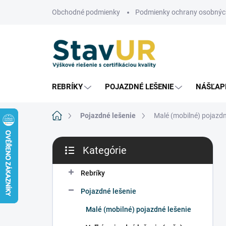
Prejsť
Obchodné podmienky
Podmienky ochrany osobnýc
na
obsah
REBRÍKY
POJAZDNÉ LEŠENIE
NÁŠĽAP
Domov
Pojazdné lešenie
Malé (mobilné) pojazdn
B
Kategórie
o
Preskočiť
č
kategórie
n
Rebríky
ý
Pojazdné lešenie
p
a
Malé (mobilné) pojazdné lešenie
n