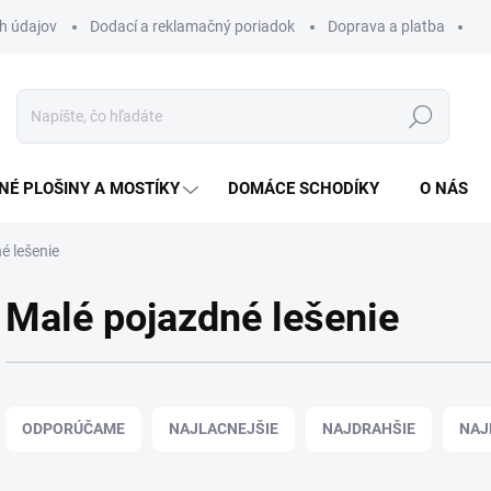
h údajov
Dodací a reklamačný poriadok
Doprava a platba
Hľadať
NÉ PLOŠINY A MOSTÍKY
DOMÁCE SCHODÍKY
O NÁS
é lešenie
Malé pojazdné lešenie
R
a
ODPORÚČAME
NAJLACNEJŠIE
NAJDRAHŠIE
NAJ
d
e