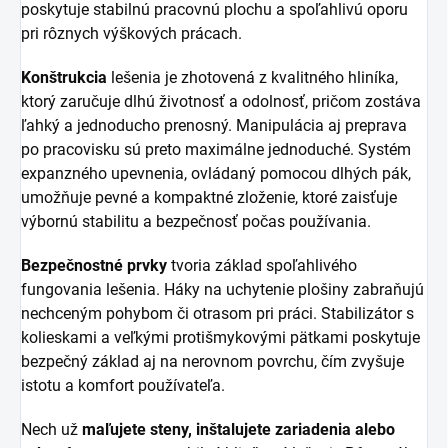
poskytuje stabilnú pracovnú plochu a spoľahlivú oporu
pri rôznych výškových prácach.
Konštrukcia
lešenia je zhotovená z kvalitného hliníka,
ktorý zaručuje dlhú životnosť a odolnosť, pričom zostáva
ľahký a jednoducho prenosný. Manipulácia aj preprava
po pracovisku sú preto maximálne jednoduché. Systém
expanzného upevnenia, ovládaný pomocou dlhých pák,
umožňuje pevné a kompaktné zloženie, ktoré zaisťuje
výbornú stabilitu a bezpečnosť počas používania.
Bezpečnostné prvky
tvoria základ spoľahlivého
fungovania lešenia. Háky na uchytenie plošiny zabraňujú
nechceným pohybom či otrasom pri práci. Stabilizátor s
kolieskami a veľkými protišmykovými pätkami poskytuje
bezpečný základ aj na nerovnom povrchu, čím zvyšuje
istotu a komfort používateľa.
Nech už
maľujete steny, inštalujete zariadenia alebo