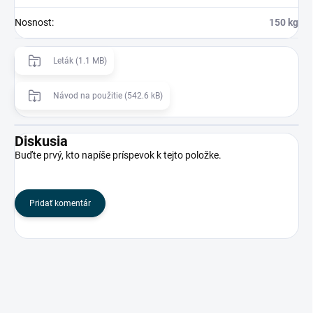
Nosnost
:
150 kg
Leták (1.1 MB)
Návod na použitie (542.6 kB)
Diskusia
Buďte prvý, kto napíše príspevok k tejto položke.
Pridať komentár