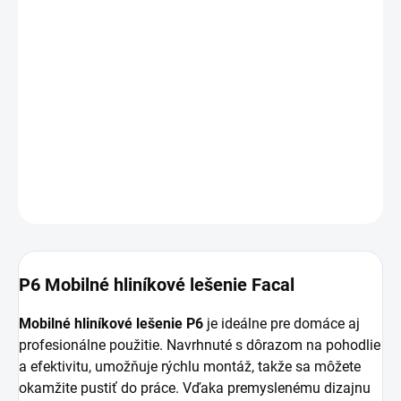
Mobilné hliníkové lešenie P6 je ideálne pre domáce aj
profesionálne práce vo výškach. Vďaka ľahkej a pevnej
konštrukcii, rýchlej montáži a bezpečnostným prvkom
poskytuje stabilný a spoľahlivý prístup na strechu alebo
stenu. Maximálna nosnosť lešenia je 150 kg, čo
zabezpečuje bezpečnú a pohodlnú prácu.
DETAILNÉ INFORMÁCIE
OPÝTAŤ SA
P6 Mobilné hliníkové lešenie Facal
Mobilné hliníkové lešenie P6
je ideálne pre domáce aj
profesionálne použitie. Navrhnuté s dôrazom na pohodlie
a efektivitu, umožňuje rýchlu montáž, takže sa môžete
okamžite pustiť do práce. Vďaka premyslenému dizajnu