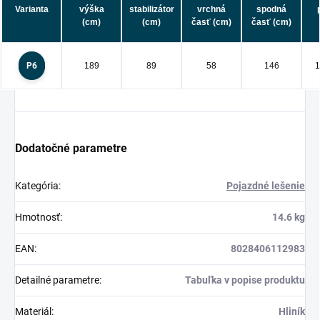
Varianta
výška
stabilizátor
vrchná
spodná
(cm)
(cm)
časť (cm)
časť (cm)
P6
189
89
58
146
1
Dodatočné parametre
Kategória
:
Pojazdné lešenie
Hmotnosť
:
14.6 kg
EAN
:
8028406112983
Detailné parametre
:
Tabuľka v popise produktu
Materiál
:
Hliník