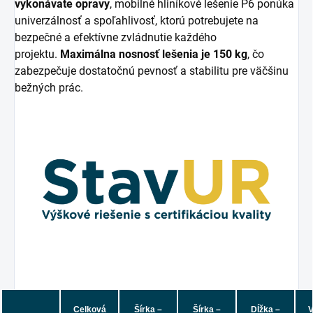
vykonávate opravy
, mobilné hliníkové lešenie P6 ponúka
univerzálnosť a spoľahlivosť, ktorú potrebujete na
bezpečné a efektívne zvládnutie každého
projektu.
Maximálna nosnosť lešenia je 150 kg
, čo
zabezpečuje dostatočnú pevnosť a stabilitu pre väčšinu
bežných prác.
Celková
Šírka –
Šírka –
Dĺžka –
V