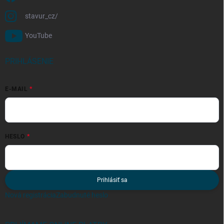
stavur_cz/
YouTube
PRIHLÁSENIE
E-MAIL
HESLO
Prihlásiť sa
Nová registrácia
Zabudnuté heslo