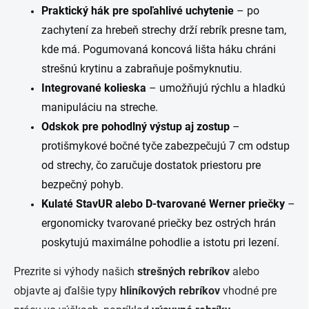
i
Praktický hák pre spoľahlivé uchytenie
– po
s
u
zachytení za hrebeň strechy drží rebrík presne tam,
kde má. Pogumovaná koncová lišta háku chráni
strešnú krytinu a zabraňuje pošmyknutiu.
Integrované kolieska
– umožňujú rýchlu a hladkú
manipuláciu na streche.
Odskok pre pohodlný výstup aj zostup
–
protišmykové bočné tyče zabezpečujú 7 cm odstup
od strechy, čo zaručuje dostatok priestoru pre
bezpečný pohyb.
Kulaté StavUR alebo D-tvarované Werner priečky
–
ergonomicky tvarované priečky bez ostrých hrán
poskytujú maximálne pohodlie a istotu pri lezení.
Prezrite si výhody našich
strešných rebríkov
alebo
objavte aj ďalšie typy
hliníkových rebríkov
vhodné pre