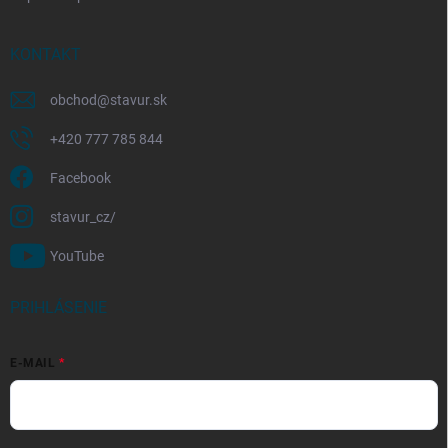
KONTAKT
obchod
@
stavur.sk
+420 777 785 844
Facebook
stavur_cz/
YouTube
PRIHLÁSENIE
E-MAIL