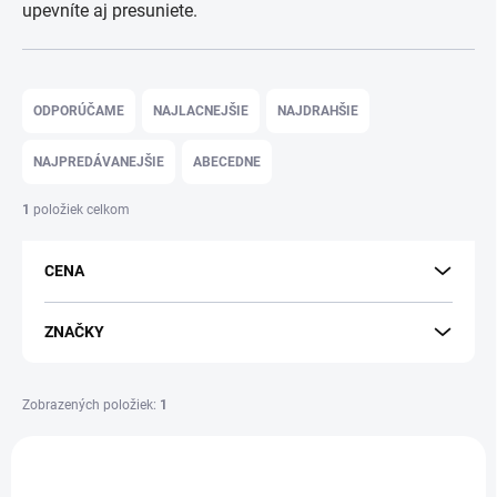
upevníte aj presuniete.
R
a
ODPORÚČAME
NAJLACNEJŠIE
NAJDRAHŠIE
d
e
NAJPREDÁVANEJŠIE
ABECEDNE
n
i
1
položiek celkom
e
p
CENA
r
o
d
ZNAČKY
u
k
t
Zobrazených položiek:
1
o
V
v
ý
PROFI+
801_77101
p