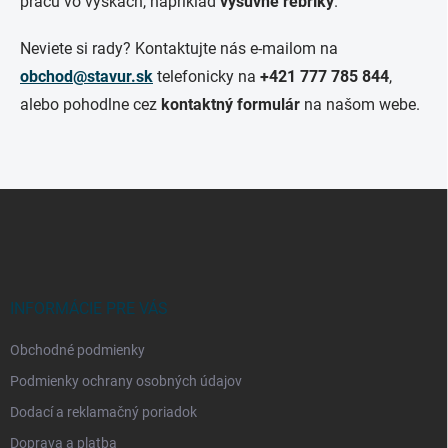
prácu vo výškach, napríklad
výsuvné rebríky
.
Neviete si rady? Kontaktujte nás e-mailom na
obchod@stavur.sk
telefonicky na
+421
777 785 844
,
alebo pohodlne cez
kontaktný formulár
na našom webe.
Z
á
p
ä
t
i
INFORMÁCIE PRE VÁS
e
Obchodné podmienky
Podmienky ochrany osobných údajov
Dodací a reklamačný poriadok
Doprava a platba