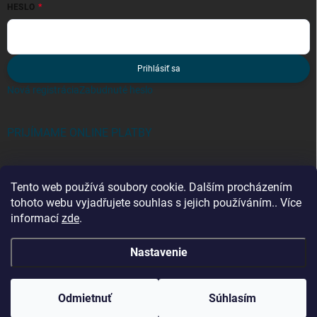
HESLO
Prihlásiť sa
Nová registrácia
Zabudnuté heslo
PRIJÍMAME ONLINE PLATBY
Tento web používá soubory cookie. Dalším procházením
tohoto webu vyjadřujete souhlas s jejich používáním.. Více
informací
zde
.
Kategorie
Nastavenie
Copyright 2026
stavur.sk
. Všetky práva vyhradené.
Odmietnuť
Súhlasím
Vytvoril Shoptet