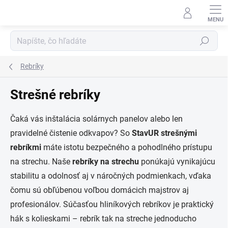
Prejsť
na
obsah
Hľadať
Rebríky
Strešné rebríky
Čaká vás inštalácia solárnych panelov alebo len
pravidelné čistenie odkvapov? So
StavUR strešnými
rebríkmi
máte istotu bezpečného a pohodlného prístupu
na strechu. Naše
rebríky na strechu
ponúkajú vynikajúcu
stabilitu a odolnosť aj v náročných podmienkach, vďaka
čomu sú obľúbenou voľbou domácich majstrov aj
profesionálov. Súčasťou hliníkových rebríkov je praktický
hák s kolieskami – rebrík tak na streche jednoducho