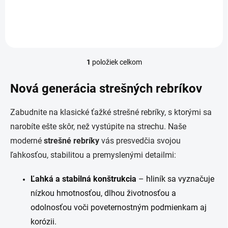
Rebrík je...
1
položiek celkom
O
v
l
Nová generácia strešných rebríkov
á
d
Zabudnite na klasické ťažké strešné rebríky, s ktorými sa
a
c
narobíte ešte skôr, než vystúpite na strechu. Naše
i
moderné
strešné rebríky
vás presvedčia svojou
e
p
ľahkosťou, stabilitou a premyslenými detailmi:
r
v
Ľahká a stabilná konštrukcia
– hliník sa vyznačuje
k
y
nízkou hmotnosťou, dlhou životnosťou a
v
odolnosťou voči poveternostným podmienkam aj
ý
p
korózii.