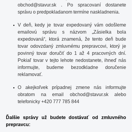
obchod@
stavur.sk
. Po spracovaní dostanete
správu o predpokladanom termíne naskladnenia.
V deň, kedy je tovar expedovaný vám odošleme
emailovú správu s názvom „Zásielka bola
expedovaná“, ktorá znamená, že tento deň bude
tovar odovzdaný zmluvnému prepravcovi, ktorý je
povinný tovar doručiť do 1 až 4 pracovných dní.
Pokiaľ tovar v tejto lehote nedostanete, ihneď nás
informujte, budeme bezodkladne doručenie
reklamovať.
O akejkoľvek prípadnej zmene nás informujte
obratom na email
obchod@
stavur.sk
alebo
telefonicky +420 777 785 844
Ďalšie správy už budete dostávať od zmluvného
prepravcu: