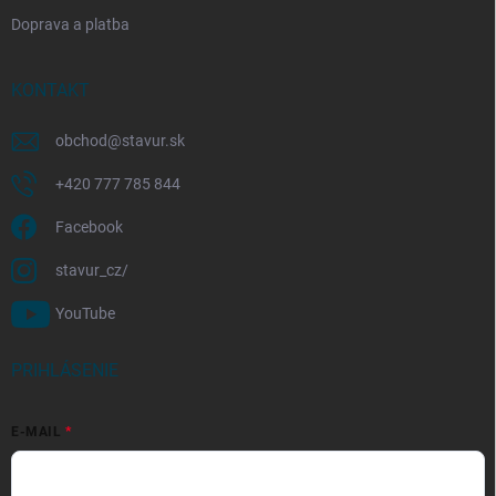
Doprava a platba
KONTAKT
obchod
@
stavur.sk
+420 777 785 844
Facebook
stavur_cz/
YouTube
PRIHLÁSENIE
E-MAIL