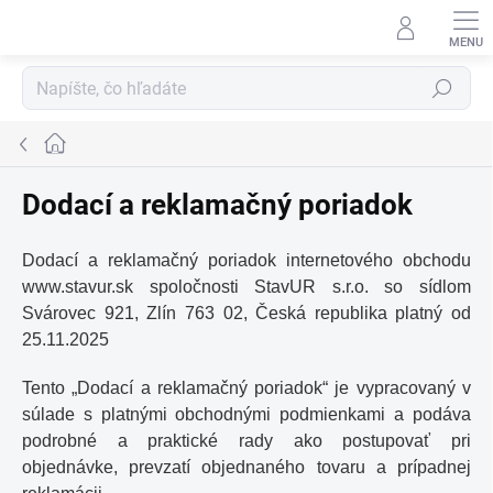
Prejsť
na
obsah
Hľadať
Domov
Dodací a reklamačný poriadok
Dodací a reklamačný poriadok internetového obchodu
www.
stavur.sk
spoločnosti StavUR s.r.o. so sídlom
Svárovec 921, Zlín 763 02,
Česká republika
platný od
25
.11.2025
Tento „Dodací a reklamačný poriadok“ je vypracovaný v
súlade s platnými obchodnými podmienkami a podáva
podrobné a praktické rady ako postupovať pri
objednávke, prevzatí objednaného tovaru a prípadnej