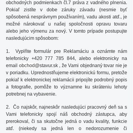
obchodných podmienkach čl.7 práva z vadného plnenia.
Pokiaľ zistíte v dobe záruky závadu (nesmie byť
spôsobená nesprávnym používaním), vadu akosti atď., je
možné nárokovať u našej spoločnosti opravu tovaru
alebo jeho výmenu za nový. V tomto prípade postupujte
nasledujúcim spôsobom:
1. Vyplňte formulár pre Reklamáciu a oznámte nám
telefonicky +420 777 785 844, alebo elektronicky na
email
obchod@
stavur.sk
, že Vami objednaný tovar nie je
v poriadku. Uprednostňujeme elektronickú formu, pretože
pokiaľ k elektronickej reklamácii pripojíte podrobný popis
a fotografie, pomôže to významne k
u
skráteniu lehoty
potrebnej na vybavenie.
2. Čo najskôr, najneskôr nasledujúci pracovný deň sa s
Vami telefonicky spojí náš obchodný zástupca, aby
prerokoval, či sa skutočne jedná o vadu kvality, funkcie
atď. (niekedy sa jedná len o nedorozumenie či