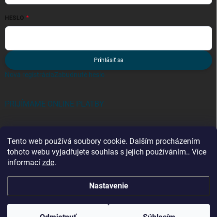
HESLO
Prihlásiť sa
Nová registrácia
Zabudnuté heslo
PRIJÍMAME ONLINE PLATBY
Tento web používá soubory cookie. Dalším procházením
tohoto webu vyjadřujete souhlas s jejich používáním.. Více
informací
zde
.
Kategorie
Nastavenie
Copyright 2026
stavur.sk
. Všetky práva vyhradené.