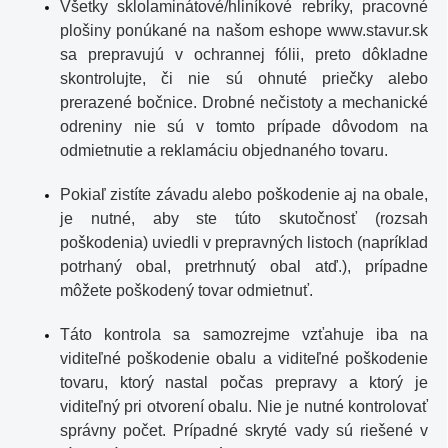
Všetky sklolaminátové/hliníkové rebríky, pracovné
plošiny ponúkané na našom eshope
www.
stavur.sk
sa prepravujú v ochrannej fólii, preto dôkladne
skontrolujte, či nie sú ohnuté priečky alebo
prerazené bočnice. Drobné nečistoty a mechanické
odreniny nie sú v tomto prípade dôvodom na
odmietnutie a reklamáciu objednaného tovaru.
Pokiaľ zistíte závadu alebo poškodenie aj na obale,
je nutné, aby ste túto skutočnosť (rozsah
poškodenia) uviedli v prepravných listoch (napríklad
potrhaný obal, pretrhnutý obal atď.), prípadne
môžete poškodený tovar odmietnuť.
Táto kontrola sa samozrejme vzťahuje iba na
viditeľné poškodenie obalu a viditeľné poškodenie
tovaru, ktorý nastal počas prepravy a ktorý je
viditeľný pri otvorení obalu. Nie je nutné kontrolovať
správny počet. Prípadné skryté vady sú riešené v