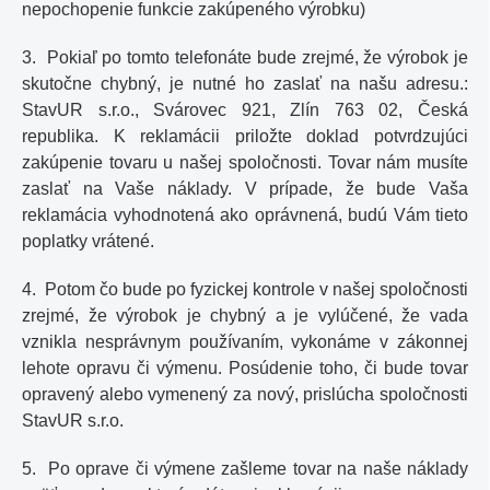
nepochopenie funkcie zakúpeného výrobku)
3. Pokiaľ po tomto telefonáte bude zrejmé, že výrobok je
skutočne chybný, je nutné ho zaslať na našu adresu.:
StavUR s.r.o., Svárovec 921, Zlín 763 02, Česká
republika. K reklamácii priložte doklad potvrdzujúci
zakúpenie tovaru u našej spoločnosti. Tovar nám musíte
zaslať na Vaše náklady. V prípade, že bude Vaša
reklamácia vyhodnotená ako oprávnená, budú Vám tieto
poplatky vrátené.
4. Potom čo bude po fyzickej kontrole v našej spoločnosti
zrejmé, že výrobok je chybný a je vylúčené, že vada
vznikla nesprávnym používaním, vykonáme v zákonnej
lehote opravu či výmenu. Posúdenie toho, či bude tovar
opravený alebo vymenený za nový, prislúcha spoločnosti
StavUR s.r.o.
5. Po oprave či výmene zašleme tovar na naše náklady