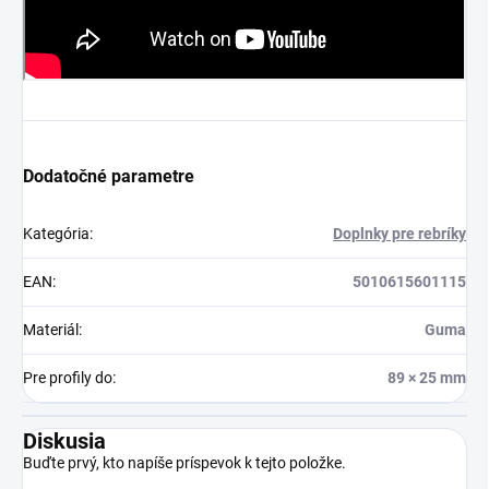
Dodatočné parametre
Kategória
:
Doplnky pre rebríky
EAN
:
5010615601115
Materiál
:
Guma
Pre profily do
:
89 × 25 mm
Diskusia
Buďte prvý, kto napíše príspevok k tejto položke.