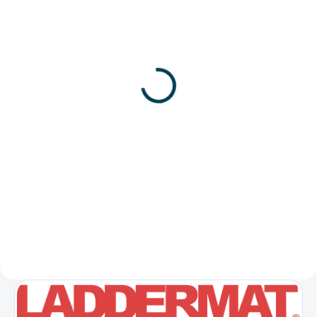
SKLADOM
SKLADOM
STILO Jednoduchý
V1 Jednoduchý
rebrík
sklolaminátový rebrík - 8
až 16 priečok
€56
od
€205
od
od €45,53 bez DPH
od €166,67 bez DPH
Detail
Detail
Jednodielny oporný rebrík STILO
je spoľahlivý hobby rebrík s
V1 je ľahký a pevný
nosnosťou 150 kg a certifikáciou
sklolaminátový oporný rebrík s
EN 131. Priečky s rozmermi 25 ×
nosnosťou 150 kg, certifikovaný
25 mm a veľké gumové...
podľa EN 50528 a EN 131.
Vďaka elektrickej izolácii a...