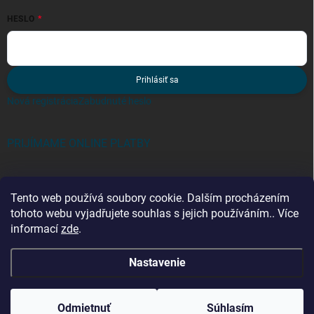
HESLO
Prihlásiť sa
Nová registrácia
Zabudnuté heslo
PRIJÍMAME ONLINE PLATBY
Tento web používá soubory cookie. Dalším procházením
tohoto webu vyjadřujete souhlas s jejich používáním.. Více
informací
zde
.
Kategorie
Nastavenie
Copyright 2026
stavur.sk
. Všetky práva vyhradené.
Odmietnuť
Súhlasím