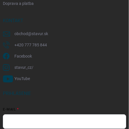
Doprava a platba
KONTAKT
obchod
@
stavur.sk
+420 777 785 844
Facebook
stavur_cz/
YouTube
PRIHLÁSENIE
E-MAIL