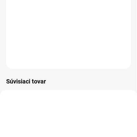
Univerzálne gumové pätky TRIM2FIT pre
rebrík
y s
profilom do 89 × 25 mm
.
Jednoduchá úprava
a
rýchla
montáž
pomocou dodávaných skrutiek. Ideálne riešenie
pri výmene opotrebovaných pätiek.
DETAILNÉ INFORMÁCIE
OPÝTAŤ SA
Súvisiaci tovar
HOBBY
PROFI+
3431_SL-07
5410_SVETV110