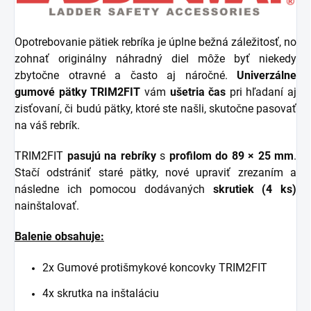
Opotrebovanie pätiek rebríka je úplne bežná záležitosť, no
zohnať originálny náhradný diel môže byť niekedy
zbytočne otravné a často aj náročné.
Univerzálne
gumové pätky TRIM2FIT
vám
ušetria čas
pri hľadaní aj
zisťovaní, či budú pätky, ktoré ste našli, skutočne pasovať
na váš rebrík.
TRIM2FIT
pasujú na rebríky
s
profilom do 89 × 25 mm
.
Stačí odstrániť staré pätky, nové upraviť zrezaním a
následne ich pomocou dodávaných
skrutiek (4 ks)
nainštalovať.
Balenie obsahuje:
2x Gumové protišmykové koncovky TRIM2FIT
4x skrutka na inštaláciu