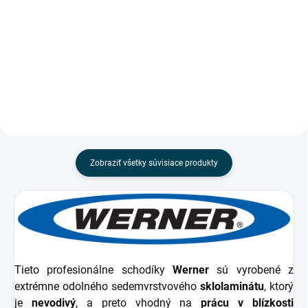
Nádoba na farbu Lock-in je
Balenie obsahuje 4 ks.
praktický doplnok pre rebríky
Werner, ktorý zjednoduší
maľovanie a natieranie. Má
objem 1 liter, zabudovaný
magnet na...
Zobraziť všetky súvisiace produkty
Tieto profesionálne schodíky
Werner
sú vyrobené z
extrémne odolného sedemvrstvového
sklolaminátu
, ktorý
je
nevodivý
, a preto vhodný na
prácu v blízkosti