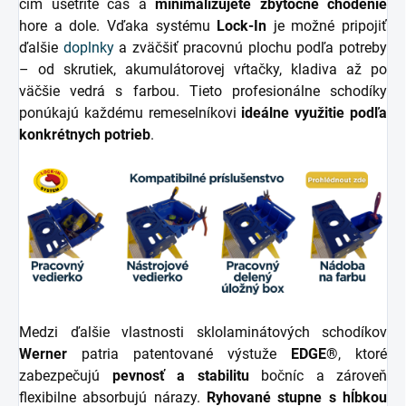
čím ušetríte čas a
minimalizujete zbytočné chodenie
hore a dole. Vďaka systému
Lock-In
je možné pripojiť
ďalšie
doplnky
a zväčšiť pracovnú plochu podľa potreby
– od skrutiek, akumulátorovej vŕtačky, kladiva až po
väčšie vedrá s farbou. Tieto profesionálne schodíky
ponúkajú každému remeselníkovi
ideálne využitie podľa
konkrétnych potrieb
.
Medzi ďalšie vlastnosti sklolaminátových schodíkov
Werner
patria patentované výstuže
EDGE®
, ktoré
zabezpečujú
pevnosť a stabilitu
bočníc a zároveň
flexibilne absorbujú nárazy.
Ryhované stupne s hĺbkou