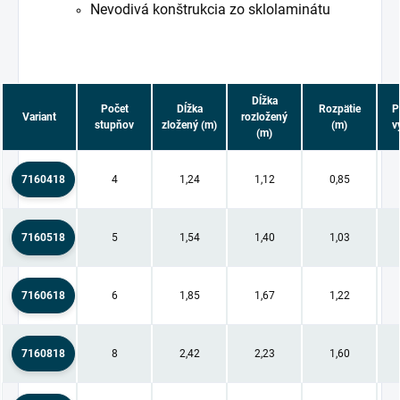
N
evodivá konštrukcia zo sklolaminátu
Dĺžka
Počet
Dĺžka
Rozpätie
P
Variant
rozložený
stupňov
zložený (m)
(m)
v
(m)
7160418
4
1,24
1,12
0,85
7160518
5
1,54
1,40
1,03
7160618
6
1,85
1,67
1,22
7160818
8
2,42
2,23
1,60