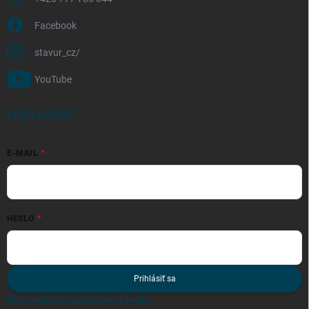
Facebook
stavur_cz/
YouTube
PRIHLÁSENIE
E-MAIL
HESLO
Prihlásiť sa
Nová registrácia
Zabudnuté heslo