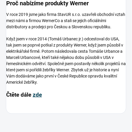
Proč nabízíme produkty Werner
V roce 2019 jsme jako firma StavUR s.r.o. uzavřeli obchodní vztah
mezi námi a firmou WernerCo a stali se jejich oficiálními
distributory a prodejci pro Českou a Slovenskou republiku.
Když jsem v roce 2014 (Tomáš Urbanec jr.) odcestoval do USA,
tak jsem se poprvé potkal z produkty Werner, když jsem působil v
elektrikářské firmě. Potom následovala cesta Tomáše Urbance a
Marceli Urbancové, kteří také nějakou dobu působili v USA v
řemeslnickém odvětví. Společně jsem postavily několik projektů na
které jsem si pořídili žebříky Werner. Zbytek už je historie a nyní
Vám dodáváme jako první v České Republice opravdu kvalitní
Americké žebříky.
Čtěte dále
zde