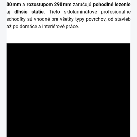
80 mm
a
rozostupom 298 mm
zaručujú
pohodlné lezenie
aj
dlhšie státie
. Tieto sklolaminátové profesionálne
schodíky sú vhodné pre všetky typy povrchov, od stavieb
až po domáce a interiérové práce.