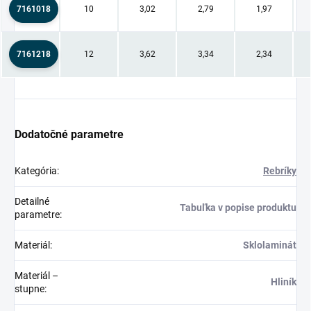
7161018
10
3,02
2,79
1,97
7161218
12
3,62
3,34
2,34
Dodatočné parametre
Kategória
:
Rebríky
Detailné
Tabuľka v popise produktu
parametre
:
Materiál
:
Sklolaminát
Materiál –
Hliník
stupne
: