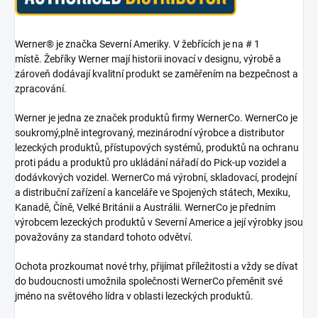
Werner® je značka Severní Ameriky. V žebřících je na # 1
místě. Žebříky Werner mají historii inovací v designu, výrobě a
zároveň dodávají kvalitní produkt se zaměřením na bezpečnost a
zpracování.
Werner je jedna ze značek produktů firmy WernerCo. WernerCo je
soukromý,plně integrovaný, mezinárodní výrobce a distributor
lezeckých produktů, přístupových systémů, produktů na ochranu
proti pádu a produktů pro ukládání nářadí do Pick-up vozidel a
dodávkových vozidel. WernerCo má výrobní, skladovací, prodejní
a distribuční zařízení a kanceláře ve Spojených státech, Mexiku,
Kanadě, Číně, Velké Británii a Austrálii. WernerCo je předním
výrobcem lezeckých produktů v Severní Americe a její výrobky jsou
považovány za standard tohoto odvětví.
Ochota prozkoumat nové trhy, přijímat příležitosti a vždy se dívat
do budoucnosti umožnila společnosti WernerCo přeměnit své
jméno na světového lídra v oblasti lezeckých produktů.