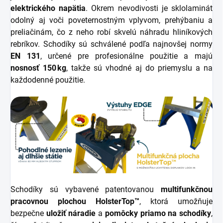
elektrického napätia
. Okrem nevodivosti je sklolaminát
odolný aj voči poveternostným vplyvom, prehýbaniu a
preliačinám, čo z neho robí skvelú náhradu hliníkových
rebríkov. Schodíky sú schválené podľa najnovšej normy
EN 131
, určené pre profesionálne použitie a majú
nosnosť 150 kg
, takže sú vhodné aj do priemyslu a na
každodenné použitie.
Schodíky sú vybavené patentovanou
multifunkčnou
pracovnou plochou HolsterTop™
, ktorá umožňuje
bezpečne
uložiť náradie
a
pomôcky priamo na schodíky
,