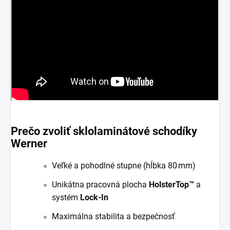
Prečo zvoliť sklolaminátové schodíky
Werner
Veľké a pohodlné stupne (hĺbka 80 mm)
U
nikátna pracovná plocha
HolsterTop™
a
systém
Lock-In
M
aximálna stabilita a bezpečnosť