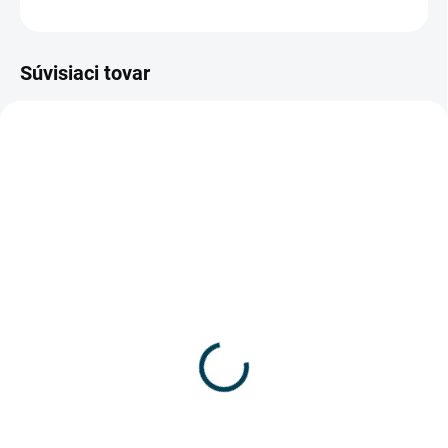
OPÝTAŤ SA
Súvisiaci tovar
2902_SCP BLTS
2901_SCP BLTD
SKLADOM
SKLADOM
„V“ Teleskopický
Teleskopický stabilizátor
stabilizátor – pre rebríky
– pre rebríky FRIGERIO
FRIGERIO
€105
€139
€85,37 bez DPH
€113,01 bez DPH
Do košíka
Do košíka