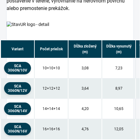
postavenie v teréne, vyrovnanie na nerovnom povrchu
alebo premostenie prekážok.
Dĺžka zložený
Dĺžka vysunutý
Variant
Počet priečok
(m)
(m)
SCA
10+10+10
3,08
7,23
3060N/10V
SCA
12+12+12
3,64
8,97
3060N/12V
SCA
14+14+14
4,20
10,65
3060N/14V
SCA
16+16+16
4,76
12,05
3060N/16V