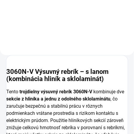
Tento teleskopický stabilizátor je
určený pre výsuvné a viacúčelové
Tento „V“ teleskopický stabilizátor
rebríky Frigerio.
je určený pre výsuvné a
viacúčelové rebríky Frigerio.
3060N-V Výsuvný rebrík – s lanom
(kombinácia hliník a sklolaminát)
Tento
trojdielny výsuvný rebrík 3060N-V
kombinuje dve
sekcie z hliníka a jednu z odolného sklolaminátu
, čo
zaručuje bezpečnú a stabilnú prácu v rôznych
podmienkach vrátane prostredia s rizikom kontaktu s
elektrickým prúdom. Použitie hliníkových sekcií zároveň
znižuje celkovú hmotnosť rebríka v porovnaní s rebríkmi,