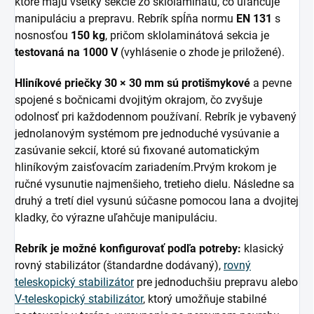
ktoré majú všetky sekcie zo sklolaminátu, čo uľahčuje
manipuláciu a prepravu. Rebrík spĺňa normu
EN 131
s
nosnosťou
150 kg
, pričom sklolaminátová sekcia je
testovaná na 1000 V
(vyhlásenie o zhode je priložené).
Hliníkové priečky 30 × 30 mm sú protišmykové
a pevne
spojené s bočnicami dvojitým okrajom, čo zvyšuje
odolnosť pri každodennom používaní. Rebrík je vybavený
jednolanovým systémom pre jednoduché vysúvanie a
zasúvanie sekcií, ktoré sú fixované automatickým
hliníkovým zaisťovacím zariadením.
Prvým krokom je
ručné vysunutie najmenšieho, tretieho dielu. Následne sa
druhý a tretí diel vysunú súčasne pomocou lana a dvojitej
kladky, čo výrazne uľahčuje manipuláciu.
Rebrík je možné konfigurovať podľa potreby:
klasický
rovný stabilizátor (štandardne dodávaný),
rovný
teleskopický stabilizátor
pre jednoduchšiu prepravu alebo
V-teleskopický stabilizátor
, ktorý umožňuje stabilné