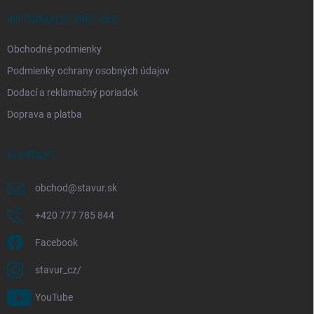
t
i
INFORMÁCIE PRE VÁS
e
Obchodné podmienky
Podmienky ochrany osobných údajov
Dodací a reklamačný poriadok
Doprava a platba
KONTAKT
obchod
@
stavur.sk
+420 777 785 844
Facebook
stavur_cz/
YouTube